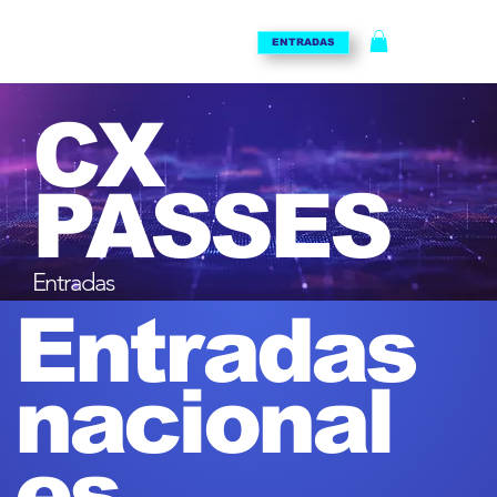
ENTRADAS
CX
PASSES
Entradas
Entradas
nacional
es