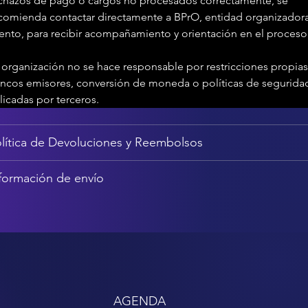
chazos de pago o cargos no procesados correctamente, se 
comienda contactar directamente a BPrO, entidad organizadora
ento, para recibir acompañamiento y orientación en el proceso
 organización no se hace responsable por restricciones propias
ncos emisores, conversión de moneda o políticas de segurida
licadas por terceros.
lítica de Devoluciones y Reembolsos
formación de envío
AGENDA