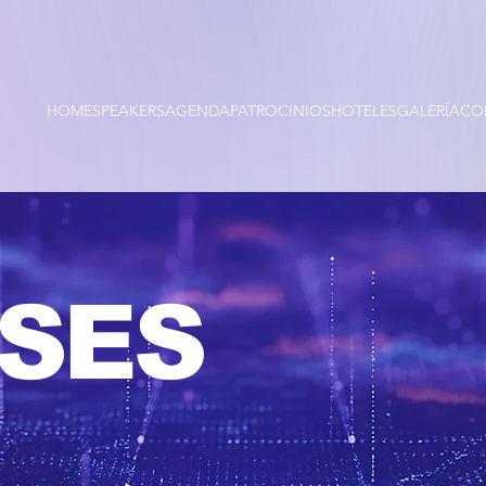
HOME
SPEAKERS
AGENDA
PATROCINIOS
HOTELES
GALERÍA
CO
SSES