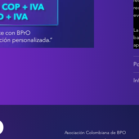
re
re
ev
La
ba
ap
Po
In
o
Asociación Colombiana de BPO