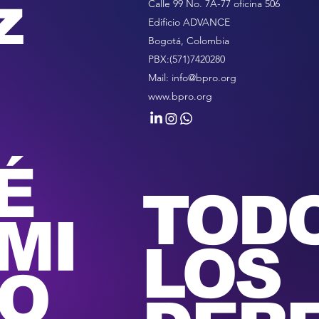
z
Calle 99 No. 7A-77 oficina 506
Edificio ADVANCE
Bogotá, Colombia
PBX:(571)7420280
Mail:
info@bpro.org
www.bpro.org
É
TOD
MI
LOS
O