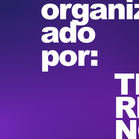
organi
ado
por:
T
R
N