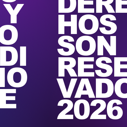
DER
 Y
HOS
O
SON
DI
RES
IO
VAD
E
2026