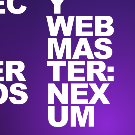
EC
Y
WEB
MAS
ER
TER:
OS
NEX
UM