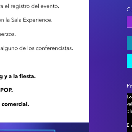
Ca
Pa
Lo
va
pl
En